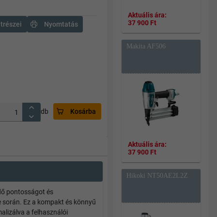
Aktuális ára:
37 900 Ft
trészei
Nyomtatás
Makita AF506
db
Kosárba
Aktuális ára:
37 900 Ft
Hikoki NT50AE2L2Z
dő pontosságot és
se során. Ez a kompakt és könnyű
lizálva a felhasználói