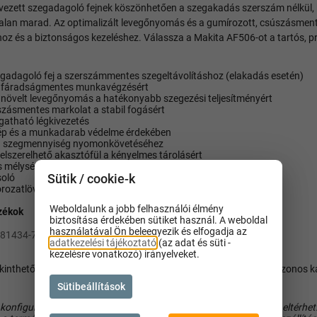
rvezett szegadagoló fejnek köszönhetően a szegakadás szerszám nélkül, 
lan marad. Az optimalizált levegőnyomás és a gumírozott, csúszásment
z és a biztonságos kezeléshez. Válassza a Makita AF506-ot a tartós, p
egadagoló fej a szerszámmentes szegeltávolításhoz (elakadás esetén)
a fáradságmentes munkavégzésért
növelt levegőnyomás a hatékonyabb szegezési teljesítményért
zásmentes markolat a stabil fogásért
gatható légkivezetés
ép és a munkadarab védelme érdekében
 a szegmennyiség nyomonkövetéséhez
felszerelhető akasztófül a kényelmes tárolásért
mélységállítás a pontos munkavégzéshez
soló
Sütik / cookie-k
rozatlövésre.
Weboldalunk a jobb felhasználói élmény
ozékok
biztosítása érdekében sütiket használ. A weboldal
használatával Ön beleegyezik és elfogadja az
181434-7)
adatkezelési tájékoztató
(az adat és süti -
kezelésre vonatkozó) irányelveket.
inthetők az adott géphez kompatibilis tartozékok, valamint az azonos k
Sütibeállítások
 konfigurációtól függően felszereltségben és műszaki adatokban eltérhet.