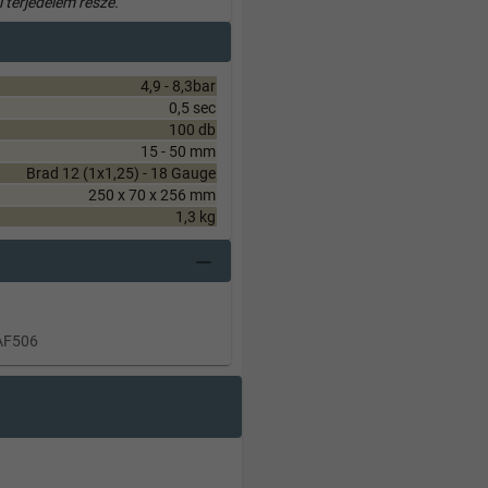
i terjedelem része.
4,9 - 8,3bar
0,5 sec
100 db
15 - 50 mm
Brad 12 (1x1,25) - 18 Gauge
250 x 70 x 256 mm
1,3 kg
 AF506