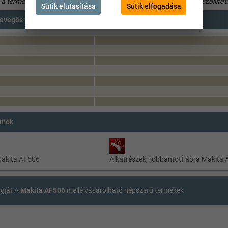
s a termékleírást. A tartozékokat csak akkor tartalmazza, ha az a szállítás
Sütik elutasítása
Sütik elfogadása
evegős tűszegező (AF505N utóda))
umok
Makita AF506
Alkatrészek, robbantott ábra Makita
agját A
Makita AF506
mellé vásárolható népszerű termékek