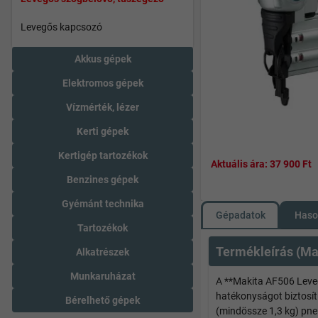
Levegős kapcsozó
Akkus gépek
Elektromos gépek
Vízmérték, lézer
Kerti gépek
Kertigép tartozékok
Aktuális ára:
37 900 Ft
Benzines gépek
Gyémánt technika
Gépadatok
Haso
Tartozékok
Termékleírás (Ma
Alkatrészek
Munkaruházat
A **Makita AF506 Leve
hatékonyságot biztosít
Bérelhető gépek
(mindössze 1,3 kg) pne