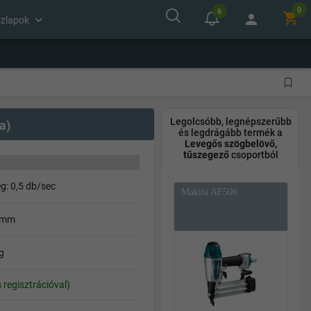
0
6
shopping_cart
person
szlapok
Legolcsóbb, legnépszerűbb
a)
és legdrágább termék a
Levegős szögbelövő,
tűszegező
csoportból
g: 0,5 db/sec
Makita AF506
0 mm
g
s regisztrációval)