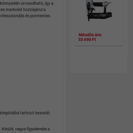
könnyedén orvosolható, így a
es markolat hozzájárul a
rofesszionális és pormentes
Aktuális ára:
55 690 Ft
Teljes termékpaletta a
Levegős szögbelövő,
tűszegező csoportbban >>
ategóriába tartozó hasonló
 Kérjük, vegye figyelembe a