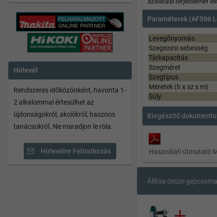
szállítási terjedelmet é
Paraméterek
(AF506
L
Levegőnyomás
Szegezési sebesség
Tárkapacitás
Szegméret
Hírlevél
Szegtípus
Méretek (h x sz s m)
Rendszeres időközönként, havonta 1-
Súly
2 alkalommal értesülhet az
újdonságokról, akciókról, hasznos
Kiegészítő dokument
tanácsokról. Ne maradjon le róla.
Hírlevélre Feliratkozás
Használati útmutató 
Állítsa össze gépcsom