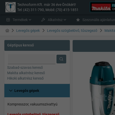
Technoform Kft. már 36 éve Önökért!
Tel: (42) 311-790, Mobil: (70) 415-1851
Termékek
Alkatrész
Szezonális ajánlatu
Levegős gépek
Levegős szögbelövő, tűszegező
Makit
Géptípus kereső
Szabad-szavas kereső
Makita alkatrész kereső
Hikoki alkatrész kereső
Levegős gépek
Kompresszor, vakuumszivattyú
Levegős szögbelövő, tűszegező