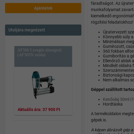
fáradtságot. Az újrate
Ajánlatok
munkafolyamat zavarta
kiemelkedő ergonómiáho
rögzítési feladatokhoz!
Utoljára megnézett
Újratervezett sz
Könnyebb súly 
Minimálisan meg
Gumírozott, csús
AF506 Levegős tűszegező
360 fokban elfor
(AF505N utóda)
Gumiborítás a g
Ellenőrző ablak
Mindkét oldalra 
Szerszámmentes 
Biztonsági kapc
Nem alkalmas so
Géppel szállított tart
Kenőolaj 30ml (
Hordtáska
Aktuális ára:
37 900 Ft
A termékoldalon megtek
gépek is.
A képen ábrázolt gép a