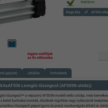
Raktáron
Nagy kép
AF506 alka
Ingyen szállítjuk
az Ön otthonába
nló gép(ek)
Jótállás
Tartozékok
kitaAF506 Levegős tűszegező (AF505N utóda))
gős tűszegező** a népszerű AF505N modell méltó utódja, mely kiemelke
 a belső burkolási munkák, díszlécek rögzítése vagy nyílászárók beépíté
umatikus tűszegező géppel gyors és precíz munkavégzés érhető el, minima