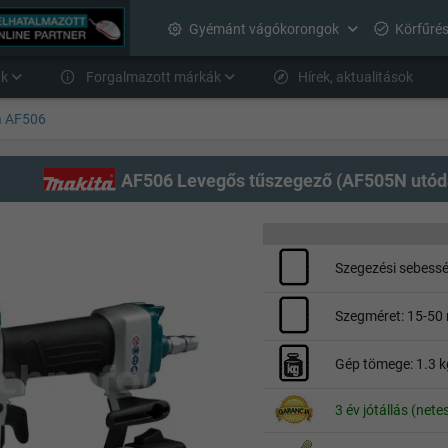
Gyémánt vágókorongok
Körfűré
nk
Forgalmazott márkák
Hírek, aktualitások
a AF506
AF506 Levegős tűszegező (AF505N utód
Szegezési sebessé
Szegméret: 15-5
Gép tömege: 1.3 k
3 év jótállás (nete